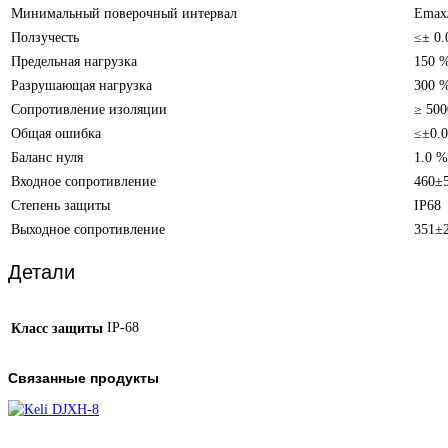
Минимальный поверочный интервал
Emax
Ползучесть
≤± 0
Предельная нагрузка
150 
Разрушающая нагрузка
300 
Сопротивление изоляции
≥ 50
Общая ошибка
≤±0.
Баланс нуля
1.0 
Входное сопротивление
460±
Степень защиты
IP68
Выходное сопротивление
351±2
Детали
IP-68
Класс защиты
Связанные продукты