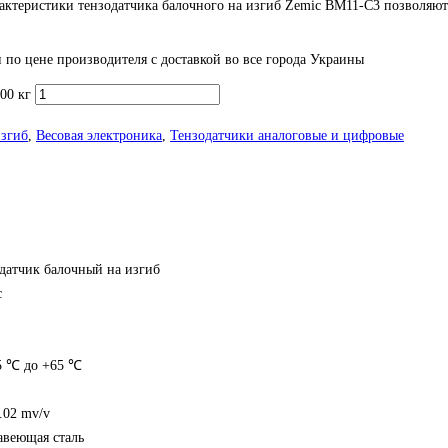
актеристики тензодатчика балочного на изгиб Zemic BM11-C3 позволяют
 по цене производителя с доставкой во все города Украины
00 кг
изгиб
,
Весовая электроника
,
Тензодатчики аналоговые и цифровые
датчик балочный на изгиб
c
35 ℃ до +65 ℃
.02 mv/v
авеющая сталь