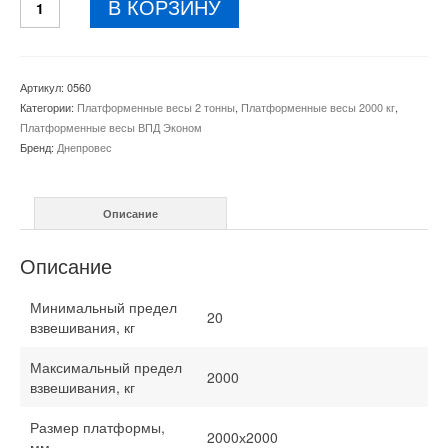
составляла
28000 грн..
В КОРЗИНУ
товара
29000 грн..
Платформенные
весы
ВПД
Артикул:
0560
Эконом
Категории:
Платформенные весы 2 тонны
,
Платформенные весы 2000 кг
,
2000х2000
Платформенные весы ВПД Эконом
мм
Бренд:
Днепровес
2000
кг
Описание
Описание
Минимальный предел
20
взвешивания, кг
Максимальный предел
2000
взвешивания, кг
Размер платформы,
2000х2000
мм