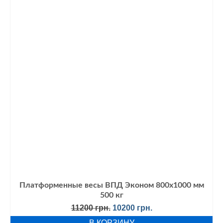
Платформенные весы ВПД Эконом 800х1000 мм
500 кг
Первоначальная
Текущая
11200
грн.
10200
грн.
цена
цена:
В КОРЗИНУ