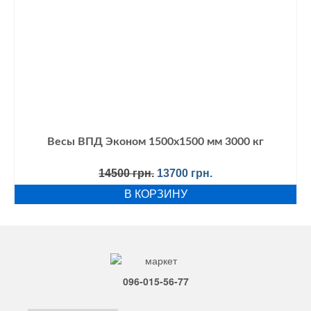
Весы ВПД Эконом 1500х1500 мм 3000 кг
Первоначальная
Текущая
14500
грн.
13700
грн.
цена
цена:
В КОРЗИНУ
составляла
13700 грн..
14500 грн..
096-015-56-77