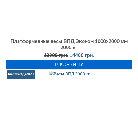
Платформенные весы ВПД Эконом 1000х2000 мм
2000 кг
Первоначальная
Текущая
19000
грн.
14400
грн.
цена
цена:
В КОРЗИНУ
составляла
14400 грн..
19000 грн..
РАСПРОДАЖА!