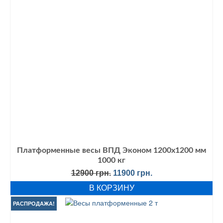
Платформенные весы ВПД Эконом 1200х1200 мм
1000 кг
Первоначальная
Текущая
12900
грн.
11900
грн.
цена
цена:
В КОРЗИНУ
составляла
11900 грн..
12900 грн..
РАСПРОДАЖА!