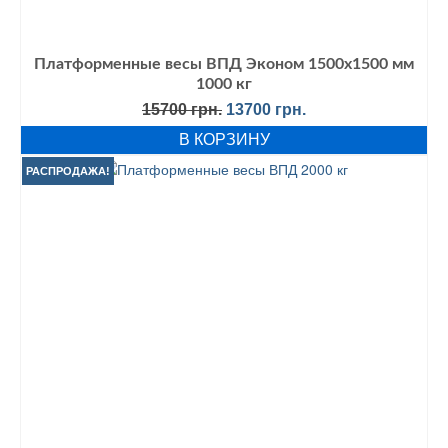
Платформенные весы ВПД Эконом 1500х1500 мм
1000 кг
Первоначальная
Текущая
15700
грн.
13700
грн.
цена
цена:
В КОРЗИНУ
составляла
13700 грн..
15700 грн..
РАСПРОДАЖА!