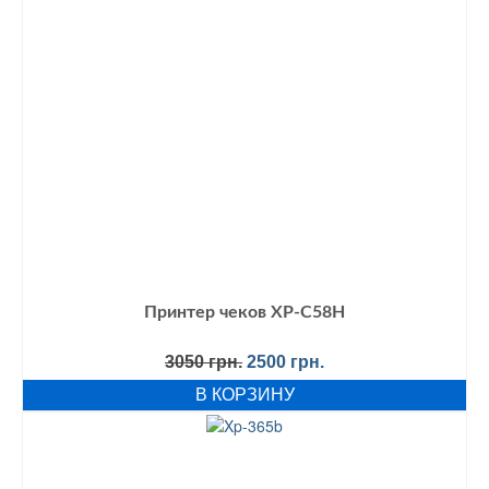
Принтер чеков XP-С58H
Первоначальная
Текущая
3050
грн.
2500
грн.
цена
цена:
В КОРЗИНУ
составляла
2500 грн..
3050 грн..