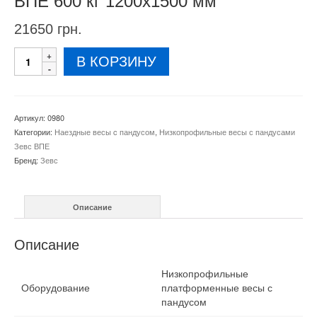
ВПЕ 600 кг 1200х1500 мм
21650
грн.
Количество
В КОРЗИНУ
товара
Платформенные
весы
с
Артикул:
0980
пандусом
Категории:
Наездные весы c пандусом
,
Низкопрофильные весы с пандусами
ВПЕ
Зевс ВПЕ
600
Бренд:
Зевс
кг
1200х1500
мм
Описание
Описание
Низкопрофильные
Оборудование
платформенные весы с
пандусом