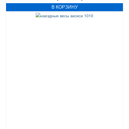
цена
цена:
В КОРЗИНУ
составляла
44710 грн..
54710 грн..