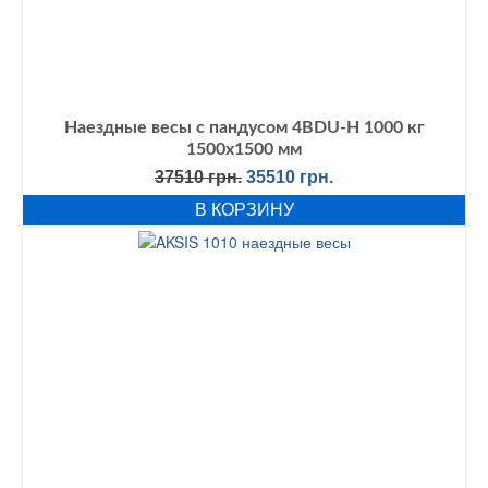
Наездные весы с пандусом 4BDU-Н 1000 кг
1500х1500 мм
Первоначальная
Текущая
37510
грн.
35510
грн.
цена
цена:
В КОРЗИНУ
составляла
35510 грн..
37510 грн..