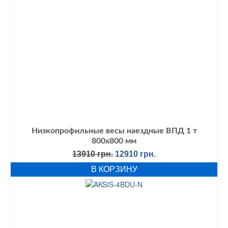
Низкопрофильные весы наездные ВПД 1 т
800х800 мм
Первоначальная
Текущая
13910
грн.
12910
грн.
цена
цена:
В КОРЗИНУ
составляла
12910 грн..
13910 грн..