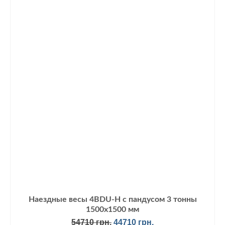
Наездные весы 4BDU-Н с пандусом 3 тонны
1500х1500 мм
Первоначальная
Текущая
54710
грн.
44710
грн.