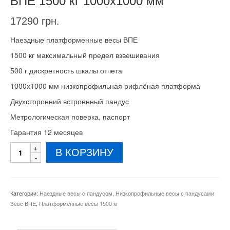
ВПЕ 1500 кг 1000х1000 мм
17290
грн.
Наездные платформенные весы ВПЕ
1500 кг максимальный предел взвешивания
500 г дискретность шкалы отчета
1000х1000 мм низкопрофильная рифлёная платформа
Двухсторонний встроенный пандус
Метрологическая поверка, паспорт
Гарантия 12 месяцев
Количество
В КОРЗИНУ
товара
Платформенные
наездные
весы
Категории:
Наездные весы c пандусом
,
Низкопрофильные весы с пандусами
ВПЕ
Зевс ВПЕ
,
Платформенные весы 1500 кг
1500
кг
1000х1000