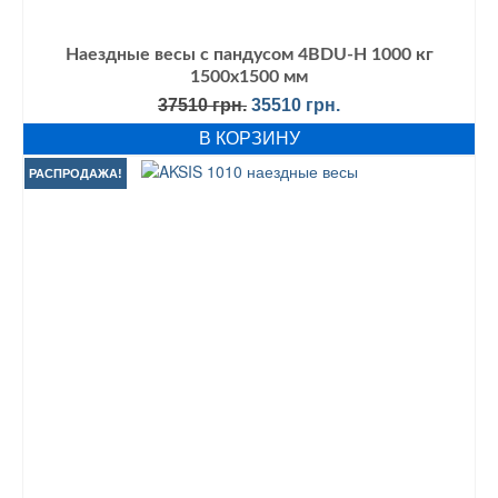
Наездные весы с пандусом 4BDU-Н 1000 кг
1500х1500 мм
Первоначальная
Текущая
37510
грн.
35510
грн.
цена
цена:
В КОРЗИНУ
составляла
35510 грн..
37510 грн..
РАСПРОДАЖА!