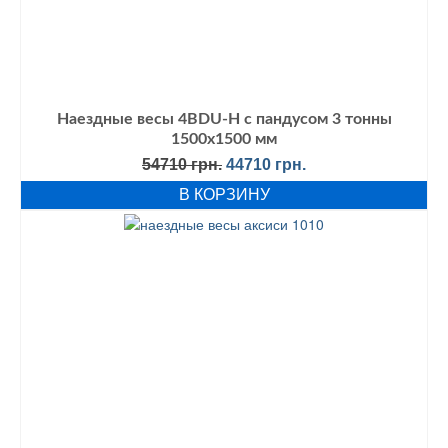
Наездные весы 4BDU-Н с пандусом 3 тонны
1500х1500 мм
Первоначальная
Текущая
54710
грн.
44710
грн.
цена
цена:
В КОРЗИНУ
составляла
44710 грн..
54710 грн..