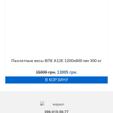
Паллетные весы ВПЕ А12E 1200х800 мм 300 кг
Первоначальная
Текущая
15000
грн.
13005
грн.
цена
цена:
В КОРЗИНУ
составляла
13005 грн..
15000 грн..
096-015-56-77