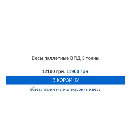
Весы паллетные ВПД 3 тонны
Первоначальная
Текущая
12100
грн.
11900
грн.
цена
цена:
В КОРЗИНУ
составляла
11900 грн..
12100 грн..