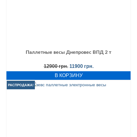
Паллетные весы Днепровес ВПД 2 т
Первоначальная
Текущая
12900
грн.
11900
грн.
цена
цена:
В КОРЗИНУ
составляла
11900 грн..
12900 грн..
РАСПРОДАЖА!