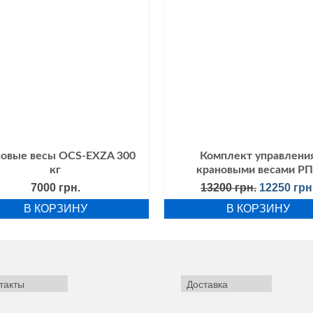
овые весы OCS-EXZA 300
Комплект управлени
кг
крановыми весами Р
Первонач
7000
грн.
13200
грн.
12250
грн
цена
В КОРЗИНУ
В КОРЗИНУ
составля
13200 грн.
такты
Доставка