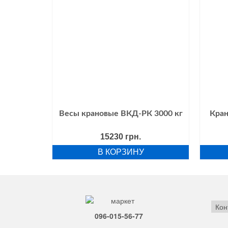
том OCS 1
Весы крановые ВКД-РК 3000 кг
Кран
начальная
Текущая
рн.
15230
грн.
цена:
В КОРЗИНУ
вляла
5810 грн..
рн..
Кон
096-015-56-77