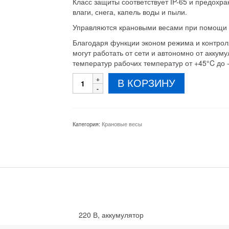
Класс защиты соответствует IP-65 и предохра
влаги, снега, капель воды и пыли.
Управляются крановыми весами при помощи 
Благодаря функции эконом режима и контрол
могут работать от сети и автономно от аккуму
температур рабочих температур от +45°C до 
Количество
В КОРЗИНУ
товара
Весы
крановые
Днепровес
Категория:
Крановые весы
XZ1
5000
кг
220 В, аккумулятор