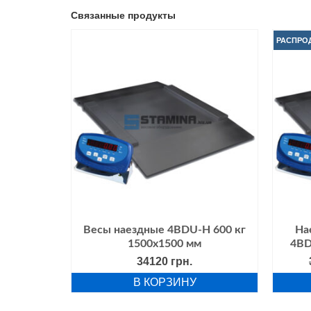
Связанные продукты
РАСПРО
ндусом
Весы наездные 4BDU-Н 600 кг
На
1000 мм
1500х1500 мм
4BD
начальная
Текущая
грн.
34120
грн.
цена:
В КОРЗИНУ
вляла
24400 грн..
грн..