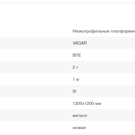
Низкопрофильные платформен
VAGAR
ВПЕ
2 т
1 кг
III
1200х1200 мм
металл
низкая