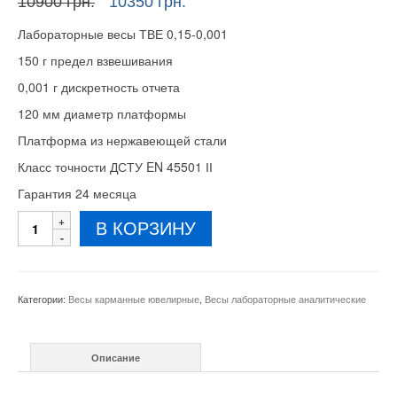
Первоначальная
Текущая
10900
грн.
10350
грн.
цена
цена:
Лабораторные весы ТВЕ 0,15-0,001
составляла
10350 грн..
10900 грн..
150 г предел взвешивания
0,001 г дискретность отчета
120 мм диаметр платформы
Платформа из нержавеющей стали
Класс точности ДСТУ EN 45501 ІІ
Гарантия 24 месяца
Количество
В КОРЗИНУ
товара
Лабораторные
весы
ТВЕ
Категории:
Весы карманные ювелирные
,
Весы лабораторные аналитические
0,15-
0,001
150
Описание
г