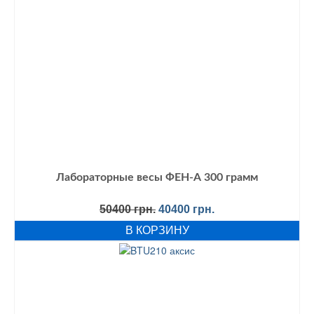
Лабораторные весы ФЕН-А 300 грамм
Первоначальная
Текущая
50400
грн.
40400
грн.
цена
цена:
В КОРЗИНУ
составляла
40400 грн..
50400 грн..