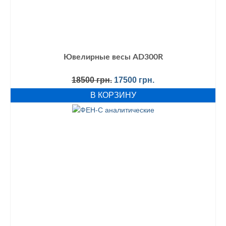
Ювелирные весы AD300R
Первоначальная
Текущая
18500
грн.
17500
грн.
цена
цена:
В КОРЗИНУ
составляла
17500 грн..
18500 грн..