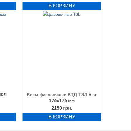
ена:
цена
цена:
В КОРЗИНУ
яла
00 грн..
составляла
2390 грн..
2800 грн..
-ФЛ
Весы фасовочные ВТД ТЗЛ 6 кг
176х176 мм
альная
Текущая
2150
грн.
цена:
В КОРЗИНУ
ла
3000 грн..