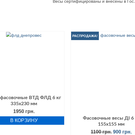
Весы сертифицированы и внесены в Гос
РАСПРОДАЖА!
фасовочные ВТД ФЛД 6 кг
335х230 мм
1950
грн.
Фасовочные весы ДІ 6 
В КОРЗИНУ
155х155 мм
Первона
Т
1100
грн.
900
грн.