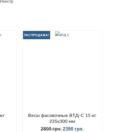
.Реестр
РАСПРОДАЖА!
кг
Весы фасовочные ВТД-С 15 кг
235х300 мм
чальная
екущая
Первоначальная
Текущая
2800
грн.
2390
грн.