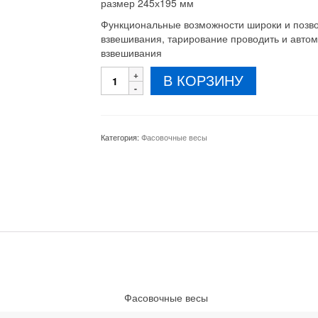
размер 245х195 мм
Функциональные возможности широки и позво
взвешивания, тарирование проводить и автом
взвешивания
Количество
В КОРЗИНУ
товара
Фасовочные
весы
ВТД-
Категория:
Фасовочные весы
ТЗЕ
3
кг
0.1
грамм
Фасовочные весы