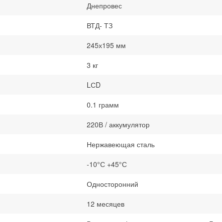
Днепровес
ВТД- ТЗ
245х195 мм
3 кг
LСD
0.1 грамм
220В / аккумулятор
Нержавеющая сталь
-10°С +45°С
Односторонний
12 месяцев