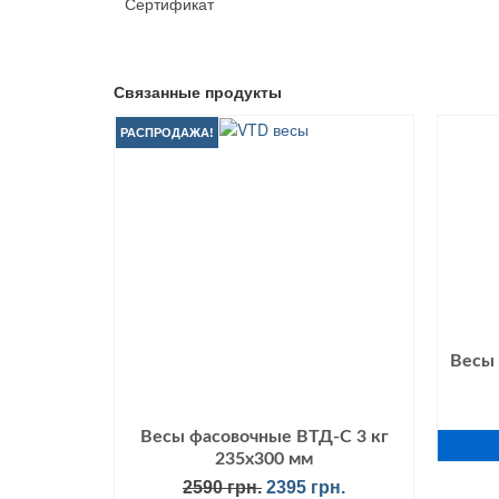
Сертификат
Связанные продукты
РАСПРОДАЖА!
Весы 
Весы фасовочные ВТД-С 3 кг
235х300 мм
Первоначальная
Текущая
2590
грн.
2395
грн.