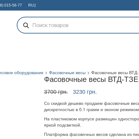
6) 015-56-77
RU
Поиск
товаров
есовое оборудование
>
Фасовочные весы
>
Фасовочные весы ВТД-Т
Фасовочные весы ВТД-ТЗЕ 
Первоначальная
Текущая
3700
грн.
3230
грн.
цена
цена:
Со скидкой дешево продаем фасовочные весы
составляла
3230 грн..
дискретностью в 0.1 грамм и эконом режимом 
3700 грн..
На пластиковом корпусе размещен односторо
яркой подсветкой.
Платформа фасовочных весов сделана из пи