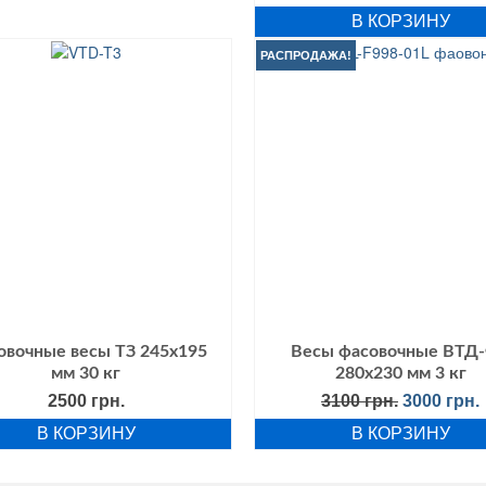
цена
ц
В КОРЗИНУ
составл
9
1100 грн..
РАСПРОДАЖА!
овочные весы ТЗ 245х195
Весы фасовочные ВТД
мм 30 кг
280х230 мм 3 кг
Первонач
2500
грн.
3100
грн.
3000
грн.
цена
В КОРЗИНУ
В КОРЗИНУ
составля
3100 грн..