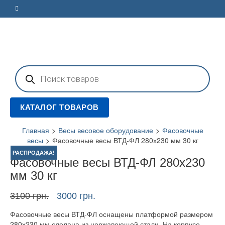
Поиск
товаров
КАТАЛОГ ТОВАРОВ
Главная
>
Весы весовое оборудование
>
Фасовочные
весы
>
Фасовочные весы ВТД-ФЛ 280х230 мм 30 кг
РАСПРОДАЖА!
Фасовочные весы ВТД-ФЛ 280х230
мм 30 кг
Первоначальная
Текущая
3100
грн.
3000
грн.
цена
цена:
Фасовочные весы ВТД-ФЛ оснащены платформой размером
составляла
3000 грн..
280х230 мм сделана из нержавеющей стали. На корпусе