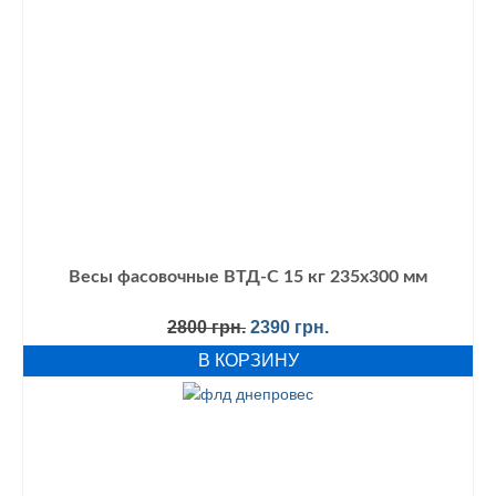
Весы фасовочные ВТД-С 15 кг 235х300 мм
Первоначальная
Текущая
2800
грн.
2390
грн.
цена
цена:
В КОРЗИНУ
составляла
2390 грн..
2800 грн..