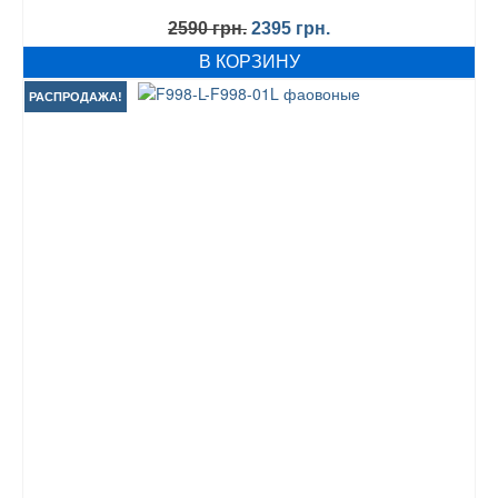
Первоначальная
Текущая
2590
грн.
2395
грн.
цена
цена:
В КОРЗИНУ
составляла
2395 грн..
2590 грн..
РАСПРОДАЖА!