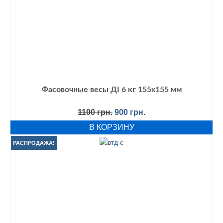
Фасовочные весы ДІ 6 кг 155х155 мм
Первоначальная
Текущая
1100
грн.
900
грн.
цена
цена:
В КОРЗИНУ
составляла
900 грн..
1100 грн..
РАСПРОДАЖА!