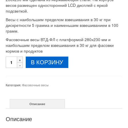
3100 грн..
весов размещен односторонний LCD дисплей с яркой
подсветкой.
Весы с наибольшим пределом взвешивания в 30 кг при
дискретности 5 грамма и наименьшим взвешиванием в 100
грамм.
Фасовочные весы ВТД-ФЛ с платформой 280х230 мм и
наибольшим пределом взвешивания в 30 кг для фасовки
кормов и продуктов
Количество
В КОРЗИНУ
товара
Фасовочные
весы
ВТД-
Категория:
Фасовочные весы
ФЛ
280х230
мм
Описание
30
кг
Описание