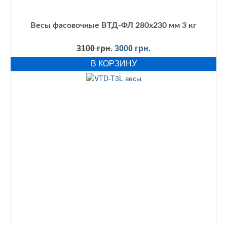
Весы фасовочные ВТД-ФЛ 280х230 мм 3 кг
Первоначальная
Текущая
3100
грн.
3000
грн.
цена
цена:
В КОРЗИНУ
составляла
3000 грн..
3100 грн..