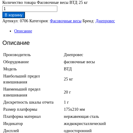
Количество товара Фасовочные весы ВТД 25 кг
В корзину
Артикул:
0706
Категория:
Фасовочные весы
Бренд:
Днепровес
Описание
Описание
Производитель
Днепровес
Оборудование
фасовочные весы
Модель
ВТД
Наибольший предел
25 кг
взвешивания
Наименьший предел
20 г
взвешивания
Дискретность шкалы отчета
1 г
Размер платформы
175х210 мм
Платформа материал
нержавеющая сталь
Индикатор
жидкокристаллический
Дисплей
односторонний