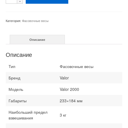
товара
Фасовочные
весы
Valor
Категория:
Фасовочные весы
3
кг
Описание
Описание
Тип
Фасовочные весы
Бренд
Valor
Модель
Valor 2000
Габариты
233×184 мм
Наибольший предел
3 кг
взвешивания