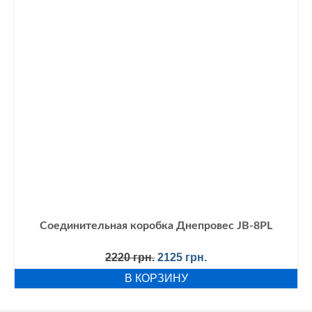
Соединительная коробка Днепровес JB-8PL
Первоначальная
Текущая
2220
грн.
2125
грн.
цена
цена:
В КОРЗИНУ
составляла
2125 грн..
2220 грн..