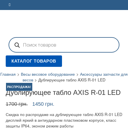
Поиск
товаров
КАТАЛОГ ТОВАРОВ
Главная
>
Весы весовое оборудование
>
Аксессуары запчасти для
весов
>
Дублирующее табло AXIS R-01 LED
РАСПРОДАЖА!
Дублирующее табло AXIS R-01 LED
Первоначальная
Текущая
1700
грн.
1450
грн.
цена
цена:
Скидка по распродаже на дублирующее табло AXIS R-01 LED
составляла
1450 грн..
дисплей яркий в антиударном пластиковом корпусе, класс
1700 грн..
защиты IP64, эконом режим работы