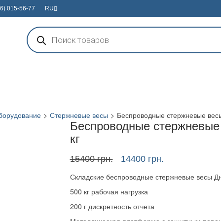
6) 015-56-77
RU
Поиск
товаров
борудование
>
Стержневые весы
>
Беспроводные стержневые весы
Беспроводные стержневые
кг
Первоначальная
Текущая
15400
грн.
14400
грн.
цена
цена:
Складские беспроводные стержневые весы Д
составляла
14400 грн..
15400 грн..
500 кг рабочая нагрузка
200 г дискретность отчета