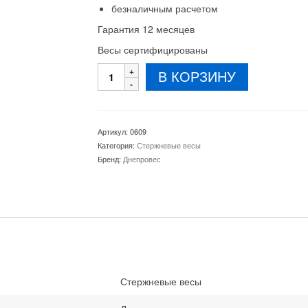
безналичным расчетом
Гарантия 12 месяцев
Весы сертифицированы
Количество
В КОРЗИНУ
товара
Беспроводные
стержневые
весы
Артикул:
0609
Днепровес
Категория:
Стержневые весы
ВПД-
Бренд:
Днепровес
СТ
500
кг
Стержневые весы