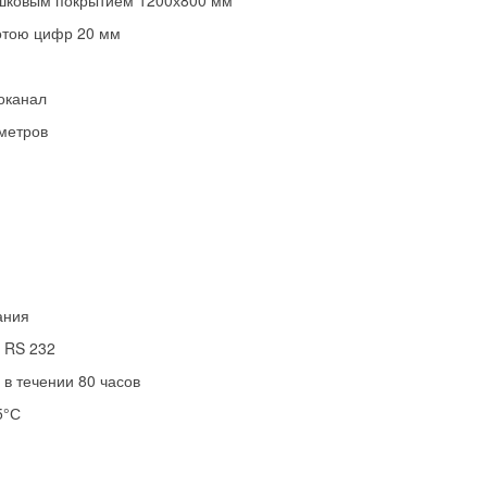
шковым покрытием 1200х800 мм
отою цифр 20 мм
оканал
метров
ания
 RS 232
 в течении 80 часов
5°С