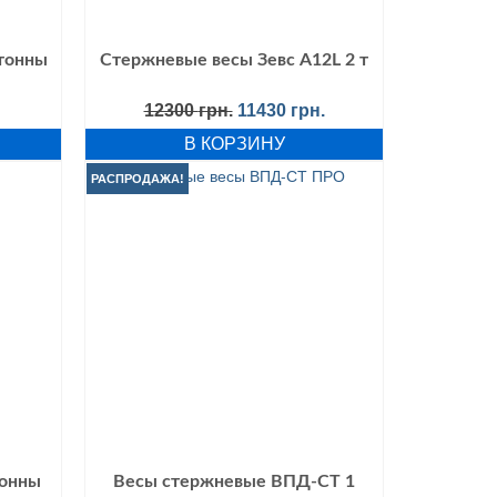
тонны
Стержневые весы Зевс А12L 2 т
Первоначальная
Текущая
12300
грн.
11430
грн.
цена
цена:
В КОРЗИНУ
составляла
11430 грн..
12300 грн..
РАСПРОДАЖА!
тонны
Весы стержневые ВПД-СТ 1