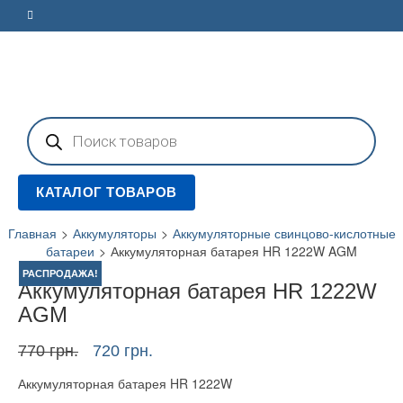
Поиск
товаров
КАТАЛОГ ТОВАРОВ
Главная
>
Аккумуляторы
>
Аккумуляторные свинцово-кислотные
батареи
>
Аккумуляторная батарея HR 1222W AGM
РАСПРОДАЖА!
Аккумуляторная батарея HR 1222W
AGM
Первоначальная
Текущая
770
грн.
720
грн.
цена
цена:
Аккумуляторная батарея HR 1222W
составляла
720 грн..