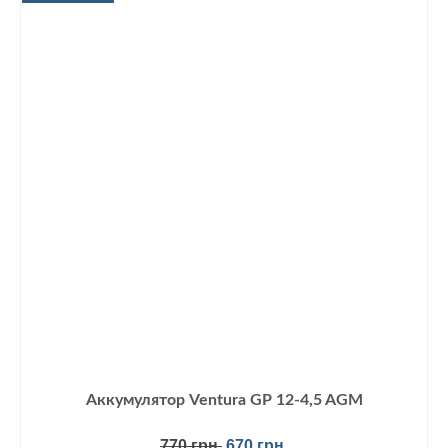
Аккумулятор Ventura GP 12-4,5 AGM
Первоначальная
Текущая
770
грн.
670
грн.