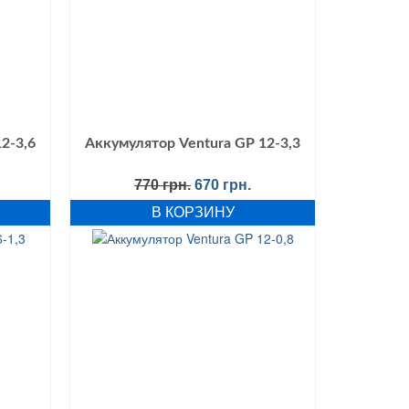
2-3,6
Аккумулятор Ventura GP 12-3,3
Первоначальная
Текущая
770
грн.
670
грн.
цена
цена:
В КОРЗИНУ
составляла
670 грн..
770 грн..