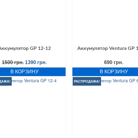
Аккумулятор GP 12-12
Аккумулятор Ventura GP 1
Первоначальная
Текущая
1500
грн.
1390
грн.
690
грн.
цена
цена:
В КОРЗИНУ
В КОРЗИНУ
составляла
1390 грн..
1500 грн..
ДАЖА!
РАСПРОДАЖА!