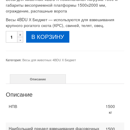
габариты весоприемной платформы 1500х2000 мм,
ограждение, распашные ворота
Весы 4BDU Х Бюджет — используются для взвешивания
крупного рогатого скота (КРС), свиней, телят, овец.
Количество
В КОРЗИНУ
товара
Весы
для
животных
Категория:
Весы для животных 4BDU Х Бюджет
4BDU
Х
1500
Описание
кг
1500х2000
мм
Описание
НПВ
1500
кг
Наибольший предел взвешивания фасовочных
1500