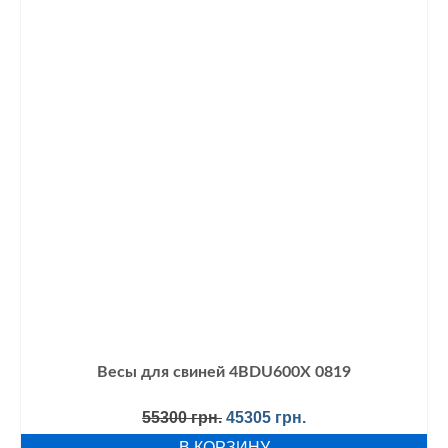
Весы для свиней 4BDU600Х 0819
Первоначальная
Текущая
55300
грн.
45305
грн.
цена
цена:
В КОРЗИНУ