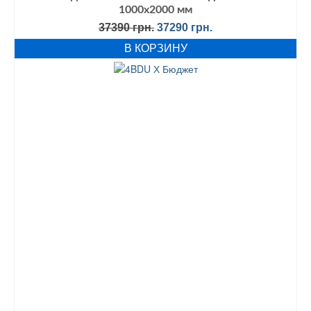
1000х2000 мм
Первоначальная
Текущая
37390
грн.
37290
грн.
цена
цена:
В КОРЗИНУ
составляла
37290 грн..
37390 грн..