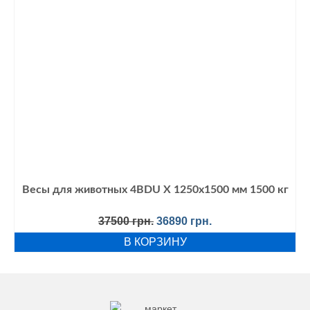
Весы для животных 4BDU Х 1250х1500 мм 1500 кг
Первоначальная
Текущая
37500
грн.
36890
грн.
цена
цена:
В КОРЗИНУ
составляла
36890 грн..
37500 грн..