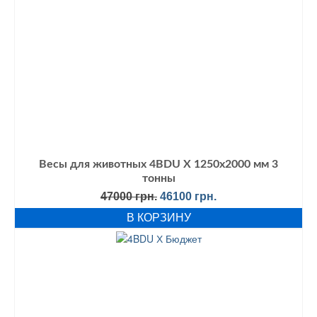
Весы для животных 4BDU Х 1250х2000 мм 3
тонны
Первоначальная
Текущая
47000
грн.
46100
грн.
цена
цена:
В КОРЗИНУ
составляла
46100 грн..
47000 грн..