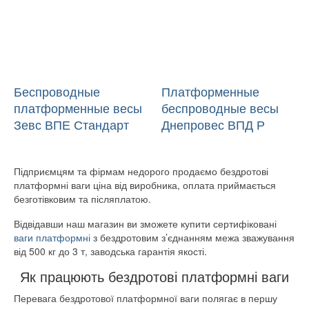
Беспроводные
Платформенные
платформенные весы
беспроводные весы
Зевс ВПЕ Стандарт
Днепровес ВПД Р
(24)
(35)
Підприємцям та фірмам недорого продаємо бездротові
платформні ваги ціна від виробника, оплата приймається
безготівковим та післяплатою.
Відвідавши наш магазин ви зможете купити сертифіковані
ваги платформні
з бездротовим з’єднанням межа зважування
від 500 кг до 3 т, заводська гарантія якості.
Як працюють бездротові платформні ваги
Перевага бездротової платформної ваги полягає в першу