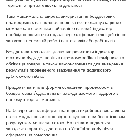
торгівлі та при заготівельній діяльності.
Така максимальна широта використання бездротових
платформних ваг полягає перш за все в експлуатаційних
можливостях, оскільки найчастіше ваговий індикатор
необхідно розмістити подалі від платформи і так щоб він не
заважав інтенсивній роботі вантажників або робітників.
Бездротова технологія дозволяє розмістити індикатор
фактично будь-де, навіть в окремому кабінеті комірника та
обліковця товару, а також використовувати для виведення
результатів проведеного зважування та додаткового
дублюючого табло.
Придбати ваги платформні оснащенні процесором з
бездротовим з’єднанням ви завжди зможете недорого в
нашому інтернет-магазині.
На бездротові платформні ваги ціна виробника виставлена
на всі моделі незалежно від того купляєте ви безготівковим
розрахунком чи післяплатою. На всі ваги надається
заводська гарантія, доставка по Україні за добу після
оформлення замовлення.