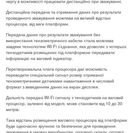
чергу в можливості працювати дистанційно при зважуванні.
Дистанційна передача та отримання даних про результати
проведеного зважування можлива на великій відстані
процесора, від ваги платформи.
Передача даних про результати зважування без
використання тензометричного кабелю стала можлива
завдяки технологіям Wi-Fi з’єднання, яка дозволяє з чотирьох
тензодатчиків розміщених під платформою передавати
інформацію на ваговий індикатор.
Перетворювальна плата процесора дає можливість
переводити спеціальний сигнал розмір отриманої
тензометричними датчиками навантаження в числовий
формат з виведенням даних на екран дисплея.
Дальність передачі Wi-Fi сигналу з тензодатчиків на ваговий
процесор, залежно від моделі, може становити від 10 до 30
метрів.
Така відстань розміщення вагового процесора від платформи
буде одночасно зручною та безпечною для проведення
зважування в умовах виробництва, оптового складу, оптової