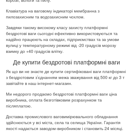
корозії, вологи та пилу.
Клавіатура на ваговому індикаторі мембранна з
пилозахисним та водозахисним чохлом.
Завдяки такому високому класу захисту платформні
бездротові ваги сьогодні ефективно використовуються та
надійно працюють на складах, підприємствах та за умови
вулиці у температурному режимі від -20 градусів морозу
взимку до +40 градусів влітку.
Де купити бездротові платформні ваги
Як що ви не знаєте де купити сертифіковані ваги платформні
з бездротовим з’єднанням межа зважування від 500 кг до 3 т
завітайте в наш інтернет-магазин.
Ми недорого продаємо бездротові платформні ваги ціна
виробника, оплата безготівковим розрахунком та
післяплатою.
Доставка промислового ваговимірювального обладнання
здійснюється у всі міста, села та селища України. Гарантія
якості надається заводом-виробником і становить 24 місяці.