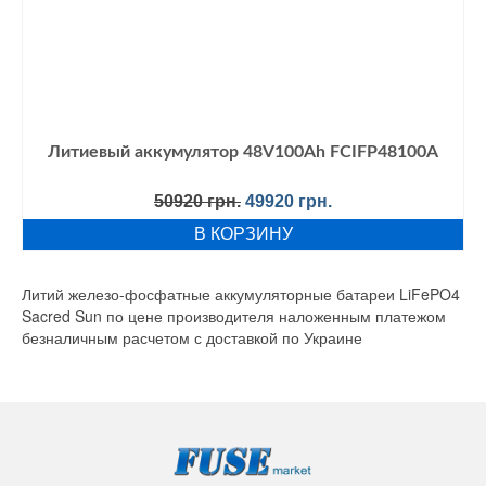
Литиевый аккумулятор 48V100Ah FCIFP48100A
Первоначальная
Текущая
50920
грн.
49920
грн.
цена
цена:
В КОРЗИНУ
составляла
49920 грн..
50920 грн..
Литий железо-фосфатные аккумуляторные батареи LiFePO4
Sacred Sun по цене производителя наложенным платежом
безналичным расчетом с доставкой по Украине