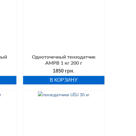
ный
Одноточечный тензодатчик
AMPB 1 кг 200 г
альная
Текущая
1850
грн.
цена:
В КОРЗИНУ
ла
850 грн..