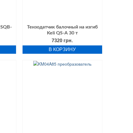
 SQB-
Тензодатчик балочный на изгиб
Keli QS-А 30 т
7320
грн.
В КОРЗИНУ