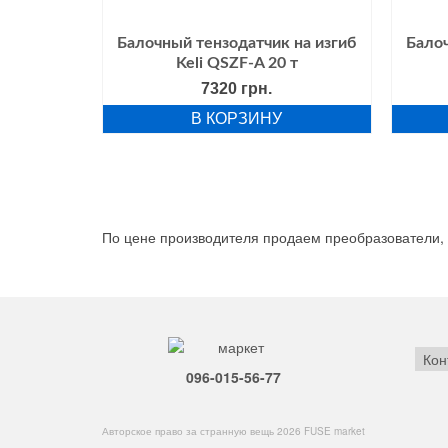
Балочный тензодатчик на изгиб
Балоч
Keli QSZF-A 20 т
7320
грн.
В КОРЗИНУ
По цене производителя продаем преобразователи, 
Кон
096-015-56-77
Авторское право за странную вещь 2026 FUSE market