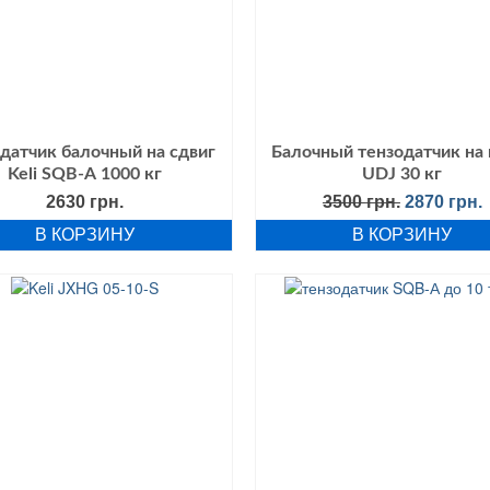
датчик балочный на сдвиг
Балочный тензодатчик на 
Keli SQB-А 1000 кг
UDJ 30 кг
Первонач
2630
грн.
3500
грн.
2870
грн.
цена
В КОРЗИНУ
В КОРЗИНУ
составля
2
3500 грн..