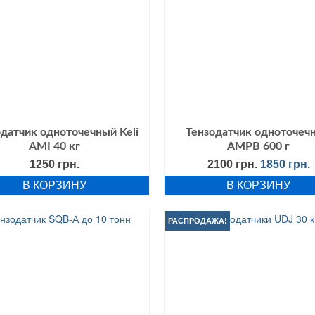
датчик одноточечный Keli
Тензодатчик одноточеч
AMI 40 кг
AMPB 600 г
Первонач
1250
грн.
2100
грн.
1850
грн.
цена
В КОРЗИНУ
В КОРЗИНУ
составля
1
2100 грн..
РАСПРОДАЖА!