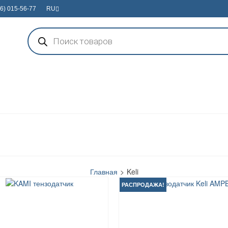
6) 015-56-77
RU
Поиск
товаров
Главная
>
Keli
РАСПРОДАЖА!