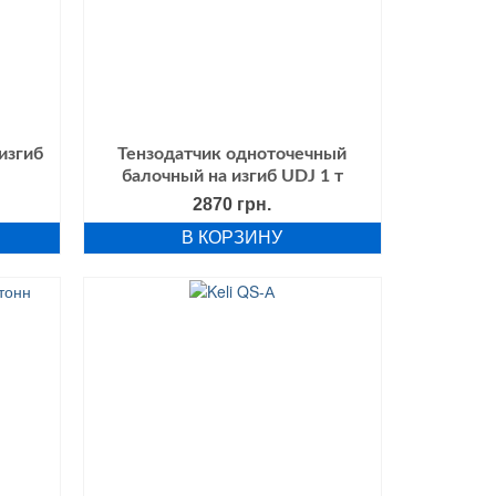
изгиб
Тензодатчик одноточечный
балочный на изгиб UDJ 1 т
альная
Текущая
2870
грн.
цена:
В КОРЗИНУ
ла
870 грн..