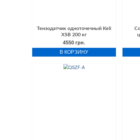
Тензодатчик одноточечный Keli
Со
XSB 200 кг
ц
4550
грн.
В КОРЗИНУ