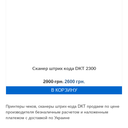
Сканер штрих кода DKT 2300
Первоначальная
Текущая
2900
грн.
2600
грн.
цена
цена:
В КОРЗИНУ
составляла
2600 грн..
2900 грн..
Принтеры чеков, сканеры штрих-кода DKT продаем по цене
производителя безналичным расчетом и наложенным
платежом с доставкой по Украине