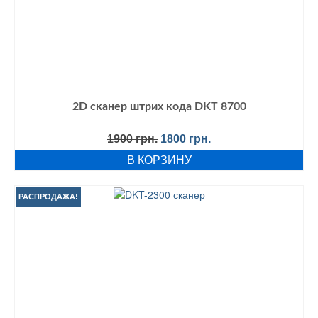
2D cканер штрих кода DKT 8700
Первоначальная
Текущая
1900
грн.
1800
грн.
цена
цена:
В КОРЗИНУ
составляла
1800 грн..
1900 грн..
РАСПРОДАЖА!